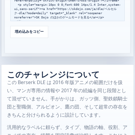
referrerpolicy="strict-origin-when-cross-origin"></iframe>

  <p style="margin:10px 0 0;font:600 14px/1.4 Inter,system-
ui,sans-serif"><a href="https://skdojo.com/ja/dle/ベルセル
ク-dle/?mode=daily" target="_blank" rel="noopener 
noreferrer">SK Dojo のほかのゲームモードを見る</a></p>

</div>

<script>

window.addEventListener("message",function(event){

埋め込みをコピー
  var data=event.data;

  if(!data||data.type!=="skdojo-embed-
resize"||!data.height){return;}

  var frames=document.querySelectorAll(".skdojo-daily-
embed__frame");

  frames.forEach(function(frame){

    if(frame.contentWindow===event.source){

frame.style.height=Math.max(560,Math.min(1400,Number(data.h
このチャレンジについて
eight)||760))+"px";

    }

この Berserk DLE は 2016 年版アニメの範囲だけを扱
  });

});

い、マンガ専用の情報や 2017 年の続編を同じ段階とし
</script>
て混ぜていません。手がかりは、ガッツ側、聖鉄鎖騎士
団と聖職側、アルビオン、鷹の団、そして超常の存在を
きちんと分けられるように設計しています。
汎用的なラベルに頼らず、タイプ、物語の軸、役割、ア