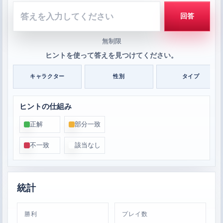
答
回答
え
を
入
無制限
力
ヒントを使って答えを見つけてください。
し
て
キャラクター
性別
タイプ
く
だ
ヒントの仕組み
さ
い
正解
部分一致
不一致
該当なし
統計
勝利
プレイ数