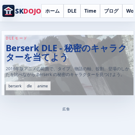
SK
DOJO
ホーム
DLE
Time
ブログ
Wo
DLEモード
Berserk DLE - 秘密のキャラク
ターを当てよう
2016年版アニメの範囲で、タイプ、物語の軸、役割、登場のしか
たを比べながら Berserk の秘密のキャラクターを見つけよう。
berserk
dle
anime
広告