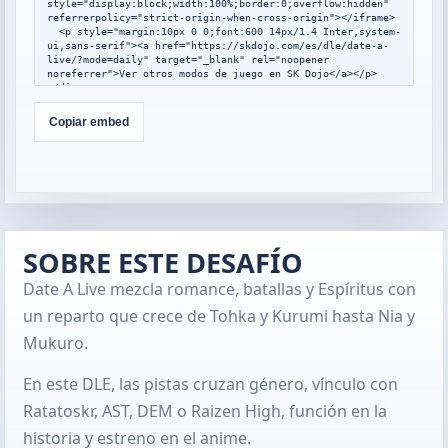
style="display:block;width:100%;border:0;overflow:hidden" 
referrerpolicy="strict-origin-when-cross-origin"></iframe>

  <p style="margin:10px 0 0;font:600 14px/1.4 Inter,system-
ui,sans-serif"><a href="https://skdojo.com/es/dle/date-a-
live/?mode=daily" target="_blank" rel="noopener 
noreferrer">Ver otros modos de juego en SK Dojo</a></p>

</div>

<script>

window.addEventListener("message",function(event){

Copiar embed
  var data=event.data;

  if(!data||data.type!=="skdojo-embed-
resize"||!data.height){return;}

  var frames=document.querySelectorAll(".skdojo-daily-
embed__frame");

  frames.forEach(function(frame){

    if(frame.contentWindow===event.source){

frame.style.height=Math.max(560,Math.min(1400,Number(data.h
SOBRE ESTE DESAFÍO
eight)||760))+"px";

    }

Date A Live mezcla romance, batallas y Espíritus con
  });

});

un reparto que crece de Tohka y Kurumi hasta Nia y
</script>
Mukuro.
En este DLE, las pistas cruzan género, vínculo con
Ratatoskr, AST, DEM o Raizen High, función en la
historia y estreno en el anime.