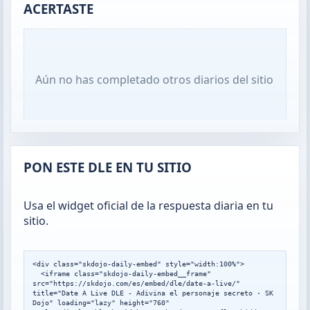
ACERTASTE
Aún no has completado otros diarios del sitio
PON ESTE DLE EN TU SITIO
Usa el widget oficial de la respuesta diaria en tu
sitio.
<div class="skdojo-daily-embed" style="width:100%">

  <iframe class="skdojo-daily-embed__frame" 
src="https://skdojo.com/es/embed/dle/date-a-live/" 
title="Date A Live DLE - Adivina el personaje secreto · SK 
Dojo" loading="lazy" height="760" 