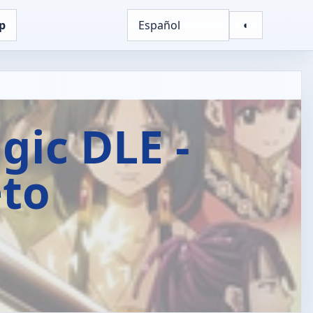
p
Español
◐
gic DLE -
eto