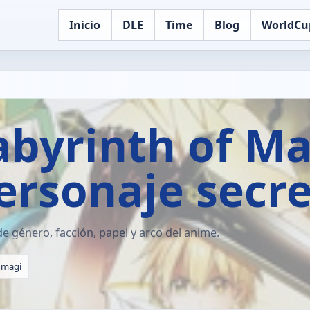
Inicio
DLE
Time
Blog
WorldCu
abyrinth of Ma
personaje secr
e género, facción, papel y arco del anime.
magi