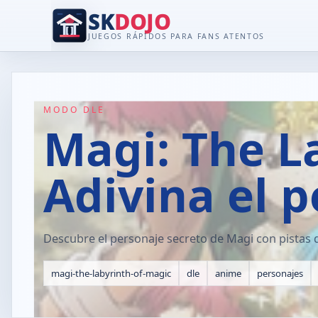
SK
DOJO
JUEGOS RÁPIDOS PARA FANS ATENTOS
MODO DLE
Magi: The L
Adivina el 
Descubre el personaje secreto de Magi con pistas d
magi-the-labyrinth-of-magic
dle
anime
personajes