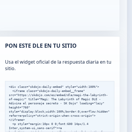
PON ESTE DLE EN TU SITIO
Usa el widget oficial de la respuesta diaria en tu
sitio.
<div class="skdojo-daily-embed" style="width:100%">

  <iframe class="skdojo-daily-embed__frame" 
src="https://skdojo.com/es/embed/dle/magi-the-labyrinth-
of-magic/" title="Magi: The Labyrinth of Magic DLE - 
Adivina el personaje secreto · SK Dojo" loading="lazy" 
height="760" 
style="display:block;width:100%;border:0;overflow:hidden" 
referrerpolicy="strict-origin-when-cross-origin">
</iframe>

  <p style="margin:10px 0 0;font:600 14px/1.4 
Inter,system-ui,sans-serif"><a 