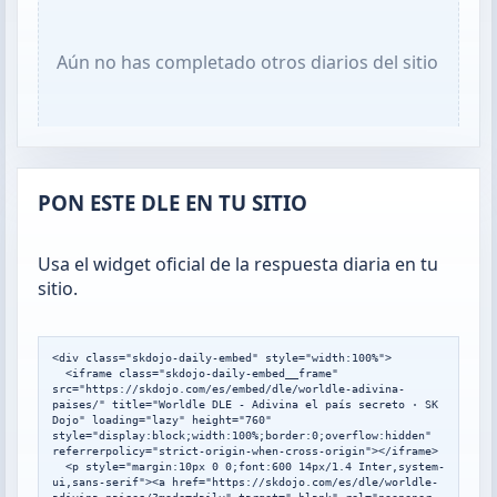
Aún no has completado otros diarios del sitio
PON ESTE DLE EN TU SITIO
Usa el widget oficial de la respuesta diaria en tu
sitio.
<div class="skdojo-daily-embed" style="width:100%">

  <iframe class="skdojo-daily-embed__frame" 
src="https://skdojo.com/es/embed/dle/worldle-adivina-
paises/" title="Worldle DLE - Adivina el país secreto · SK 
Dojo" loading="lazy" height="760" 
style="display:block;width:100%;border:0;overflow:hidden" 
referrerpolicy="strict-origin-when-cross-origin"></iframe>

  <p style="margin:10px 0 0;font:600 14px/1.4 Inter,system-
ui,sans-serif"><a href="https://skdojo.com/es/dle/worldle-