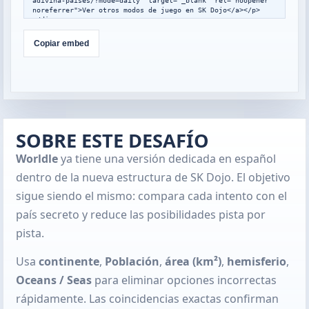
adivina-paises/?mode=daily" target="_blank" rel="noopener 
noreferrer">Ver otros modos de juego en SK Dojo</a></p>

</div>

<script>

window.addEventListener("message",function(event){

Copiar embed
  var data=event.data;

  if(!data||data.type!=="skdojo-embed-
resize"||!data.height){return;}

  var frames=document.querySelectorAll(".skdojo-daily-
embed__frame");

  frames.forEach(function(frame){

    if(frame.contentWindow===event.source){

frame.style.height=Math.max(560,Math.min(1400,Number(data.h
SOBRE ESTE DESAFÍO
eight)||760))+"px";

    }

Worldle
  });

ya tiene una versión dedicada en español
});

dentro de la nueva estructura de SK Dojo. El objetivo
</script>
sigue siendo el mismo: compara cada intento con el
país secreto y reduce las posibilidades pista por
pista.
Usa
continente
,
Población
,
área (km²)
,
hemisferio
,
Oceans / Seas
para eliminar opciones incorrectas
rápidamente. Las coincidencias exactas confirman