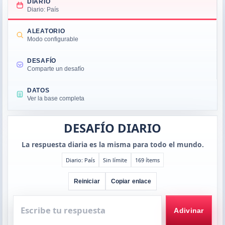
DIARIO
Diario: País
ALEATORIO
Modo configurable
DESAFÍO
Comparte un desafío
DATOS
Ver la base completa
DESAFÍO DIARIO
La respuesta diaria es la misma para todo el mundo.
Diario: País
Sin límite
169 ítems
Reiniciar
Copiar enlace
Escribe
tu
Adivinar
respuesta