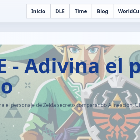
Inicio
DLE
Time
Blog
WorldCu
 - Adivina el 
to
ina el personaje de Zelda secreto comparando Alineación, Ub