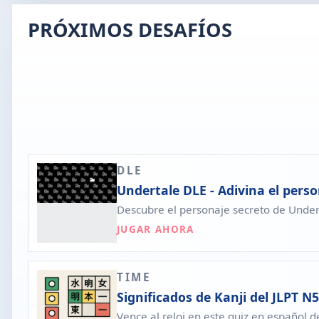
PRÓXIMOS DESAFÍOS
DLE
Undertale DLE - Adivina el perso
Descubre el personaje secreto de Under
JUGAR AHORA
TIME
Significados de Kanji del JLPT N5
Vence al reloj en este quiz en español 