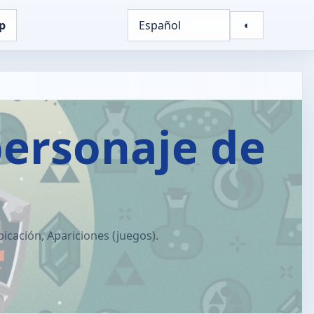
p
Español
◐
personaje de
icación, Apariciones (juegos).