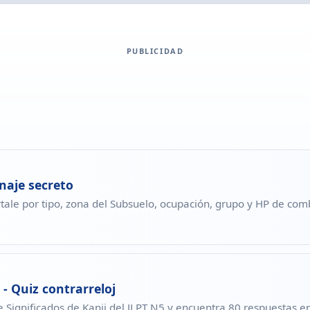
PUBLICIDAD
naje secreto
tale por tipo, zona del Subsuelo, ocupación, grupo y HP de com
 - Quiz contrarreloj
de Significados de Kanji del JLPT N5 y encuentra 80 respuestas 