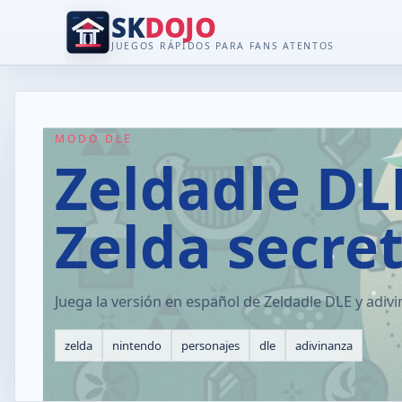
SK
DOJO
JUEGOS RÁPIDOS PARA FANS ATENTOS
MODO DLE
Zeldadle DLE
Zelda secre
Juega la versión en español de Zeldadle DLE y adiv
zelda
nintendo
personajes
dle
adivinanza