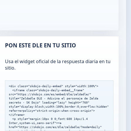
PON ESTE DLE EN TU SITIO
Usa el widget oficial de la respuesta diaria en tu
sitio.
<div class="skdojo-daily-embed" style="width:100%">

  <iframe class="skdojo-daily-embed__frame" 
src="https://skdojo.com/es/embed/dle/zeldadle/" 
title="Zeldadle DLE - Adivina el personaje de Zelda 
secreto · SK Dojo" loading="lazy" height="760" 
style="display:block;width:100%;border:0;overflow:hidden" 
referrerpolicy="strict-origin-when-cross-origin">
</iframe>

  <p style="margin:10px 0 0;font:600 14px/1.4 
Inter,system-ui,sans-serif"><a 
href="https://skdojo.com/es/dle/zeldadle/?mode=daily" 