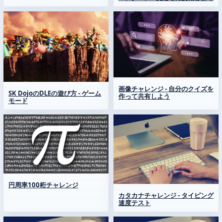
画像チャレンジ - 自分のクイズを
SK DojoのDLEの遊び方 - ゲーム
作って共有しよう
モード
円周率100桁チャレンジ
カタカナチャレンジ - タイピング
速度テスト