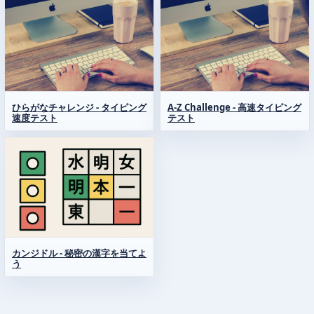
ひらがなチャレンジ - タイピング
A-Z Challenge - 高速タイピング
速度テスト
テスト
カンジドル - 秘密の漢字を当てよ
う