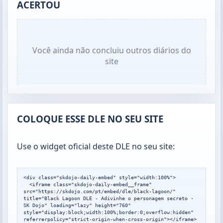
ACERTOU
Você ainda não concluiu outros diários do
site
COLOQUE ESSE DLE NO SEU SITE
Use o widget oficial deste DLE no seu site:
<div class="skdojo-daily-embed" style="width:100%">

  <iframe class="skdojo-daily-embed__frame" 
src="https://skdojo.com/pt/embed/dle/black-lagoon/" 
title="Black Lagoon DLE - Adivinhe o personagem secreto · 
SK Dojo" loading="lazy" height="760" 
style="display:block;width:100%;border:0;overflow:hidden" 
referrerpolicy="strict-origin-when-cross-origin"></iframe>
