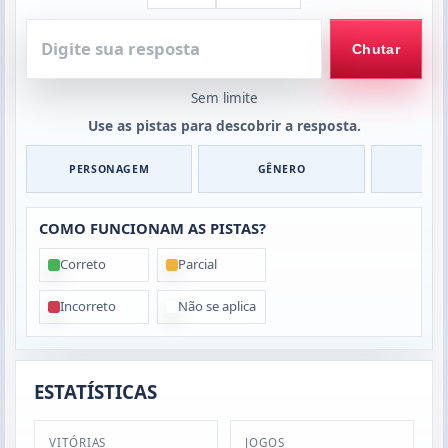
Digite
sua
Chutar
resposta
Sem limite
Use as pistas para descobrir a resposta.
PERSONAGEM
GÊNERO
O
COMO FUNCIONAM AS PISTAS?
Correto
Parcial
Incorreto
Não se aplica
ESTATÍSTICAS
VITÓRIAS
JOGOS