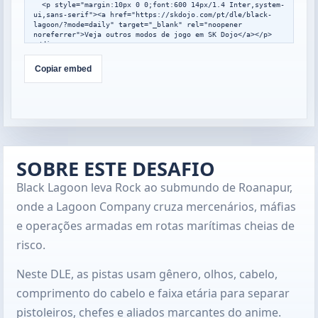
  <p style="margin:10px 0 0;font:600 14px/1.4 Inter,system-
ui,sans-serif"><a href="https://skdojo.com/pt/dle/black-
lagoon/?mode=daily" target="_blank" rel="noopener 
noreferrer">Veja outros modos de jogo em SK Dojo</a></p>

</div>

<script>

window.addEventListener("message",function(event){

Copiar embed
  var data=event.data;

  if(!data||data.type!=="skdojo-embed-
resize"||!data.height){return;}

  var frames=document.querySelectorAll(".skdojo-daily-
embed__frame");

  frames.forEach(function(frame){

    if(frame.contentWindow===event.source){

frame.style.height=Math.max(560,Math.min(1400,Number(data.h
SOBRE ESTE DESAFIO
eight)||760))+"px";

    }

Black Lagoon leva Rock ao submundo de Roanapur,
  });

});

onde a Lagoon Company cruza mercenários, máfias
</script>
e operações armadas em rotas marítimas cheias de
risco.
Neste DLE, as pistas usam gênero, olhos, cabelo,
comprimento do cabelo e faixa etária para separar
pistoleiros, chefes e aliados marcantes do anime.