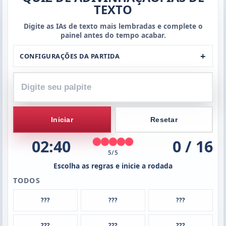
TEXTO
seu
palpite
Digite as IAs de texto mais lembradas e complete o
painel antes do tempo acabar.
CONFIGURAÇÕES DA PARTIDA
Iniciar
Resetar
02:40
0 / 16
5/5
Escolha as regras e inicie a rodada
TODOS
???
???
???
???
???
???