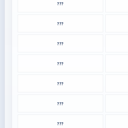
???
???
???
???
???
???
???