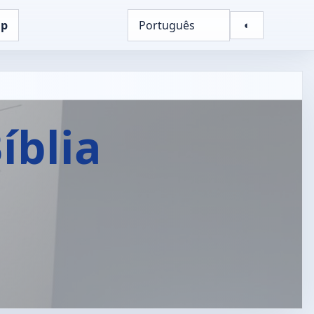
up
Português
◐
íblia