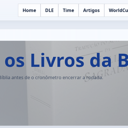
Home
DLE
Time
Artigos
WorldC
 os Livros da B
Bíblia antes de o cronômetro encerrar a rodada.