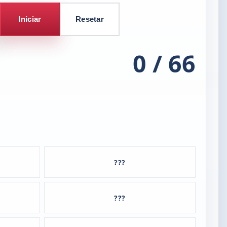
Iniciar
Resetar
0 / 66
???
???