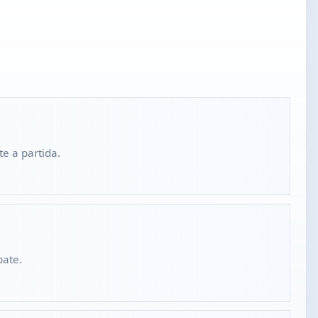
e a partida.
bate.