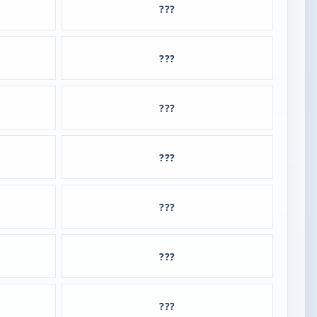
???
???
???
???
???
???
???