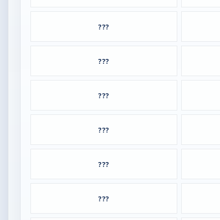
???
???
???
???
???
???