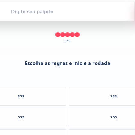
Digite
seu
palpite
5/5
Escolha as regras e inicie a rodada
???
???
???
???