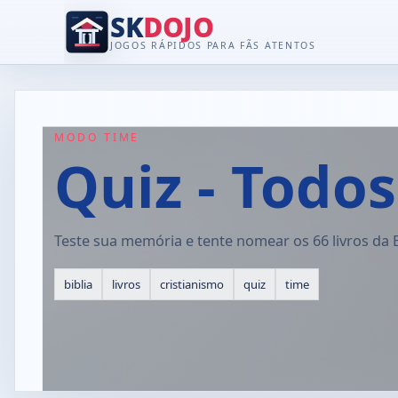
SK
DOJO
JOGOS RÁPIDOS PARA FÃS ATENTOS
MODO TIME
Quiz - Todos
Teste sua memória e tente nomear os 66 livros da 
biblia
livros
cristianismo
quiz
time