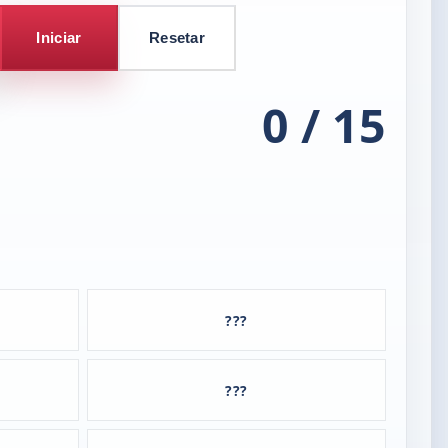
Iniciar
Resetar
0 / 15
???
???