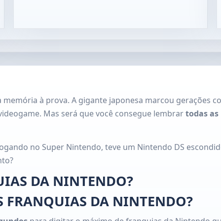
sua memória à prova. A gigante japonesa marcou gerações c
 videogame. Mas será que você consegue lembrar
todas as
u jogando no Super Nintendo, teve um Nintendo DS escondi
nto?
UIAS DA NINTENDO?
S FRANQUIAS DA NINTENDO?
egundos
para digitar o máximo de franquias da Nintendo que 