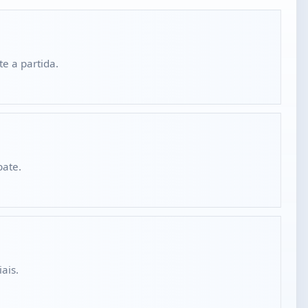
e a partida.
bate.
ais.