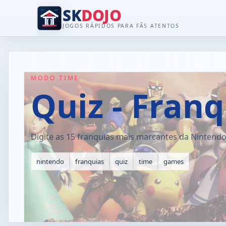
SK
DOJO
JOGOS RÁPIDOS PARA FÃS ATENTOS
MODO TIME
Quiz - Fran
Digite as 15 franquias mais marcantes da Nintendo
nintendo
franquias
quiz
time
games