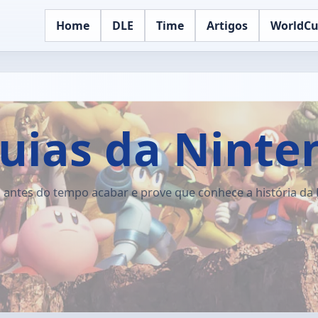
Home
DLE
Time
Artigos
WorldC
quias da Ninte
 antes do tempo acabar e prove que conhece a história da 