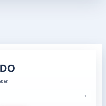
NDO
abar.