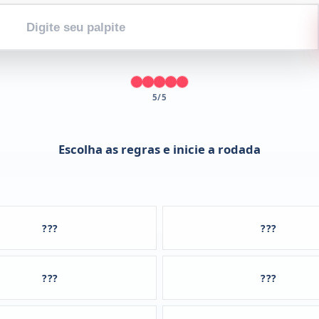
Digite
seu
palpite
5/5
Escolha as regras e inicie a rodada
???
???
???
???