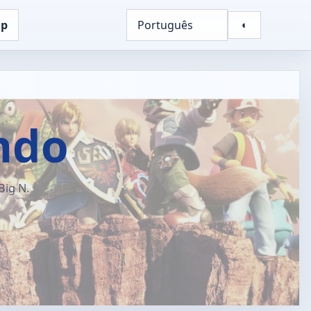
up
Português
◐
ndo
Big N.