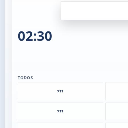
02:30
TODOS
???
???