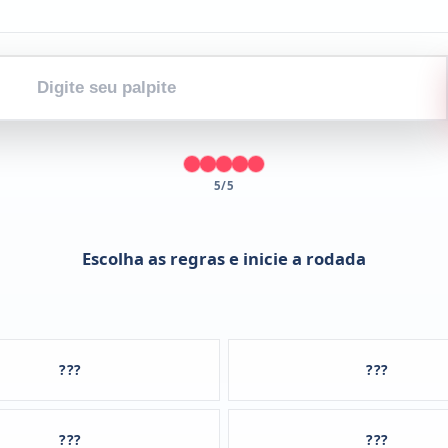
Digite
seu
palpite
5/5
Escolha as regras e inicie a rodada
???
???
???
???