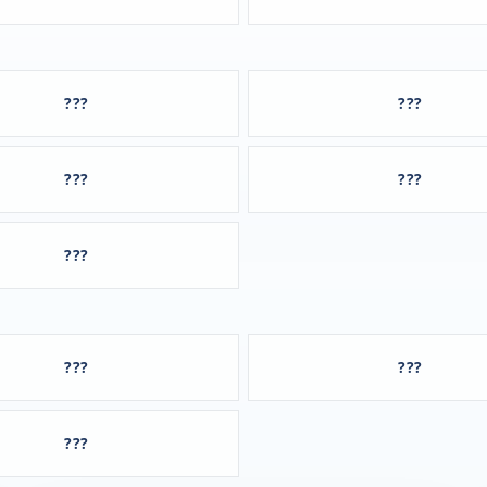
???
???
???
???
???
???
???
???