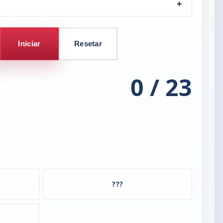
Iniciar
Resetar
0 / 23
???