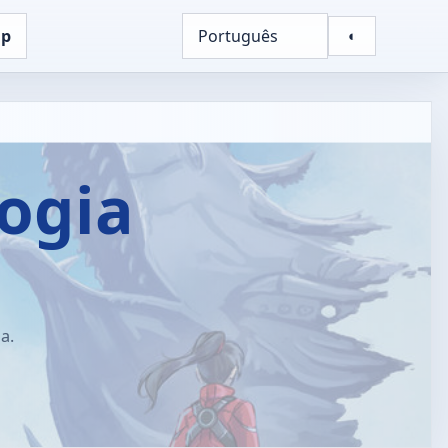
up
Português
◐
logia
a.