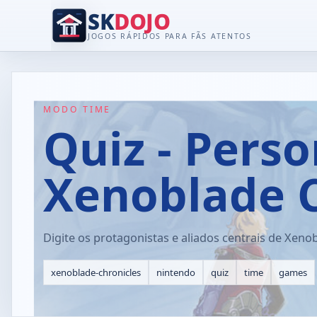
SK
DOJO
JOGOS RÁPIDOS PARA FÃS ATENTOS
MODO TIME
Quiz - Pers
Xenoblade C
Digite os protagonistas e aliados centrais de Xenob
xenoblade-chronicles
nintendo
quiz
time
games