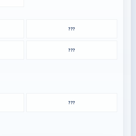
???
???
???