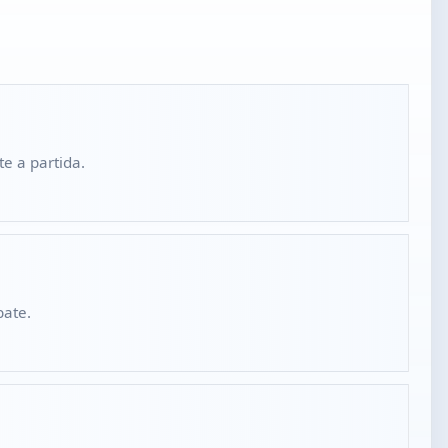
e a partida.
bate.