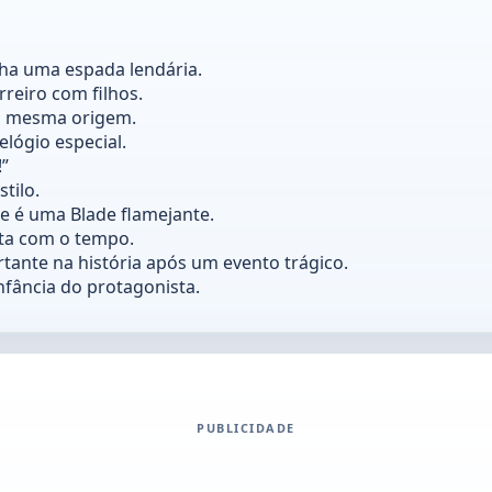
ha uma espada lendária.
reiro com filhos.
 a mesma origem.
lógio especial.
!”
tilo.
e é uma Blade flamejante.
eta com o tempo.
nte na história após um evento trágico.
nfância do protagonista.
PUBLICIDADE