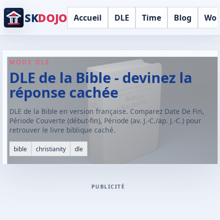
SK
DOJO
Accueil
DLE
Time
Blog
Wor
MODE DLE
DLE de la Bible - devinez la
réponse cachée
DLE de la Bible en version française. Comparez Date De Fin,
Période Couverte (début-fin), Période (av. J.-C./ap. J.-C.) pour
retrouver le livre biblique caché.
bible
christianity
dle
PUBLICITÉ