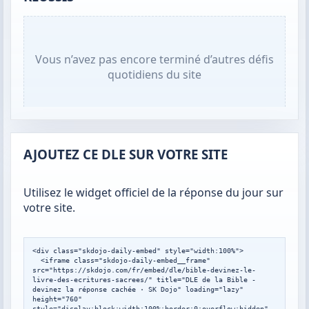
Vous n’avez pas encore terminé d’autres défis
quotidiens du site
AJOUTEZ CE DLE SUR VOTRE SITE
Utilisez le widget officiel de la réponse du jour sur
votre site.
<div class="skdojo-daily-embed" style="width:100%">

  <iframe class="skdojo-daily-embed__frame" 
src="https://skdojo.com/fr/embed/dle/bible-devinez-le-
livre-des-ecritures-sacrees/" title="DLE de la Bible - 
devinez la réponse cachée · SK Dojo" loading="lazy" 
height="760" 
style="display:block;width:100%;border:0;overflow:hidden" 