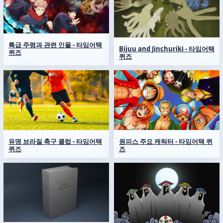
특급 주령과 관련 인물 - 타임어택
Bijuu and Jinchuriki - 타임어택
퀴즈
퀴즈
유명 브라질 축구 클럽 - 타임어택
원피스 주요 캐릭터 - 타임어택 퀴
퀴즈
즈