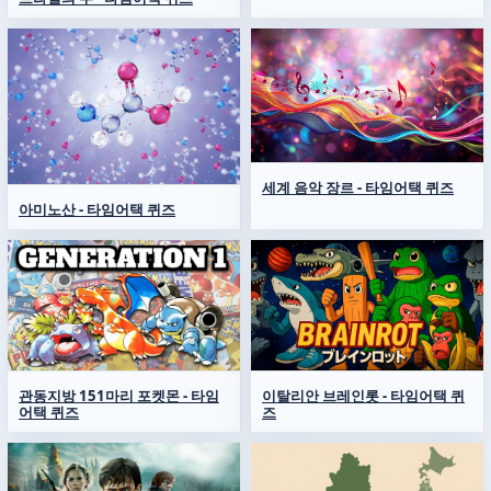
세계 음악 장르 - 타임어택 퀴즈
아미노산 - 타임어택 퀴즈
관동지방 151마리 포켓몬 - 타임
이탈리안 브레인롯 - 타임어택 퀴
어택 퀴즈
즈