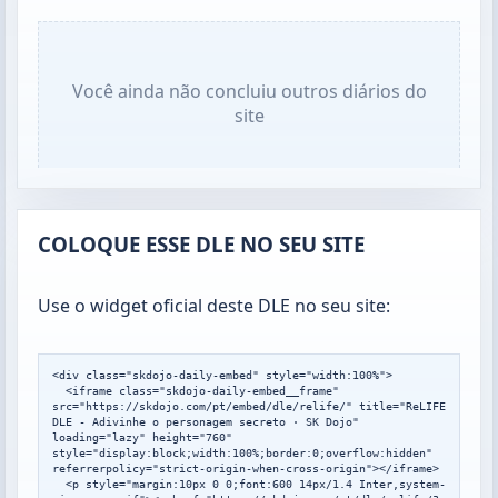
Você ainda não concluiu outros diários do
site
COLOQUE ESSE DLE NO SEU SITE
Use o widget oficial deste DLE no seu site:
<div class="skdojo-daily-embed" style="width:100%">

  <iframe class="skdojo-daily-embed__frame" 
src="https://skdojo.com/pt/embed/dle/relife/" title="ReLIFE 
DLE - Adivinhe o personagem secreto · SK Dojo" 
loading="lazy" height="760" 
style="display:block;width:100%;border:0;overflow:hidden" 
referrerpolicy="strict-origin-when-cross-origin"></iframe>

  <p style="margin:10px 0 0;font:600 14px/1.4 Inter,system-