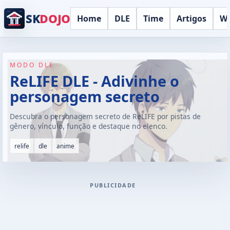
SK
DOJO
Home
DLE
Time
Artigos
Wo
MODO DLE
ReLIFE DLE - Adivinhe o
personagem secreto
Descubra o personagem secreto de ReLIFE por pistas de
gênero, vínculo, função e destaque no elenco.
relife
dle
anime
PUBLICIDADE