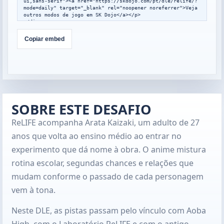
ui,sans-serif"><a href="https://skdojo.com/pt/dle/relife/?
mode=daily" target="_blank" rel="noopener noreferrer">Veja 
outros modos de jogo em SK Dojo</a></p>

</div>

<script>

window.addEventListener("message",function(event){

Copiar embed
  var data=event.data;

  if(!data||data.type!=="skdojo-embed-
resize"||!data.height){return;}

  var frames=document.querySelectorAll(".skdojo-daily-
embed__frame");

  frames.forEach(function(frame){

    if(frame.contentWindow===event.source){

frame.style.height=Math.max(560,Math.min(1400,Number(data.h
SOBRE ESTE DESAFIO
eight)||760))+"px";

    }

ReLIFE acompanha Arata Kaizaki, um adulto de 27
  });

});

anos que volta ao ensino médio ao entrar no
</script>
experimento que dá nome à obra. O anime mistura
rotina escolar, segundas chances e relações que
mudam conforme o passado de cada personagem
vem à tona.
Neste DLE, as pistas passam pelo vínculo com Aoba
High, com o Laboratório ReLIFE e com o antigo