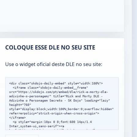
COLOQUE ESSE DLE NO SEU SITE
Use o widget oficial deste DLE no seu site:
<div class="skdojo-daily-embed" style="width:100%">

  <iframe class="skdojo-daily-embed__frame" 
src="https://skdojo.com/pt/embed/dle/rick-e-morty-dle-
adivinhe-o-personagem/" title="Rick and Morty DLE - 
Adivinhe o Personagem Secreto · SK Dojo" loading="lazy" 
height="760" 
style="display:block;width:100%;border:0;overflow:hidden" 
referrerpolicy="strict-origin-when-cross-origin">
</iframe>

  <p style="margin:10px 0 0;font:600 14px/1.4 
Inter,system-ui,sans-serif"><a 
href="https://skdojo.com/pt/dle/rick-e-morty-dle-
adivinhe-o-personagem/?mode=daily" target="_blank" 