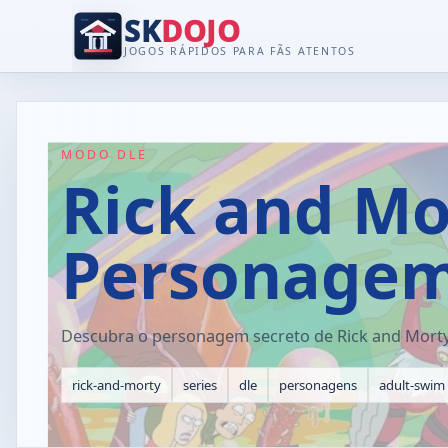
SK
DOJO
JOGOS RÁPIDOS PARA FÃS ATENTOS
MODO DLE
Rick and Mo
Personagem
Descubra o personagem secreto de Rick and Morty u
rick-and-morty
series
dle
personagens
adult-swim