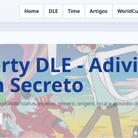
Home
DLE
Time
Artigos
WorldC
rty DLE - Adiv
 Secreto
sando status, espécie, gênero, origem, local e episódio d