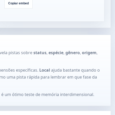
rel="noopener noreferrer">Veja outros modos de jogo em SK 
Copiar embed
Dojo</a></p>

</div>

<script>

window.addEventListener("message",function(event){

  var data=event.data;

  if(!data||data.type!=="skdojo-embed-
resize"||!data.height){return;}

  var frames=document.querySelectorAll(".skdojo-daily-
embed__frame");

  frames.forEach(function(frame){

    if(frame.contentWindow===event.source){

frame.style.height=Math.max(560,Math.min(1400,Number(data
vela pistas sobre
status
,
espécie
,
gênero
,
origem
,
.height)||760))+"px";

    }

  });

});

</script>
mensões específicas.
Local
ajuda bastante quando o
mo uma pista rápida para lembrar em que fase da
LE é um ótimo teste de memória interdimensional.