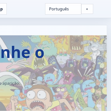
up
Português
◐
inhe o
e aparição.