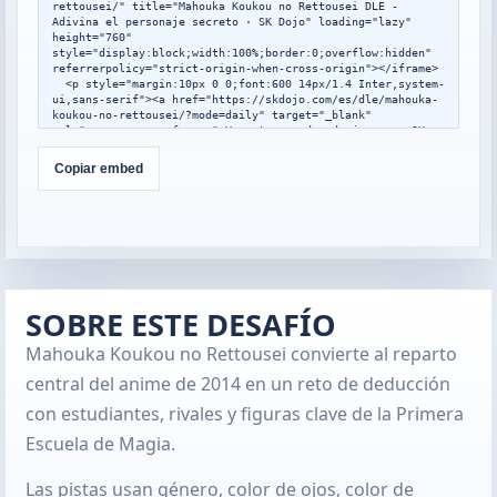
rettousei/" title="Mahouka Koukou no Rettousei DLE - 
Adivina el personaje secreto · SK Dojo" loading="lazy" 
height="760" 
style="display:block;width:100%;border:0;overflow:hidden" 
referrerpolicy="strict-origin-when-cross-origin"></iframe>

  <p style="margin:10px 0 0;font:600 14px/1.4 Inter,system-
ui,sans-serif"><a href="https://skdojo.com/es/dle/mahouka-
koukou-no-rettousei/?mode=daily" target="_blank" 
rel="noopener noreferrer">Ver otros modos de juego en SK 
Dojo</a></p>

</div>

Copiar embed
<script>

window.addEventListener("message",function(event){

  var data=event.data;

  if(!data||data.type!=="skdojo-embed-
resize"||!data.height){return;}

  var frames=document.querySelectorAll(".skdojo-daily-
embed__frame");

  frames.forEach(function(frame){

    if(frame.contentWindow===event.source){

SOBRE ESTE DESAFÍO
frame.style.height=Math.max(560,Math.min(1400,Number(data.h
Mahouka Koukou no Rettousei convierte al reparto
eight)||760))+"px";

    }

central del anime de 2014 en un reto de deducción
  });

});

con estudiantes, rivales y figuras clave de la Primera
</script>
Escuela de Magia.
Las pistas usan género, color de ojos, color de