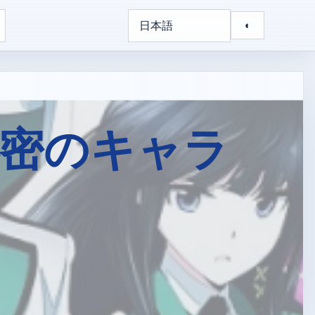
日本語
◐
 秘密のキャラ