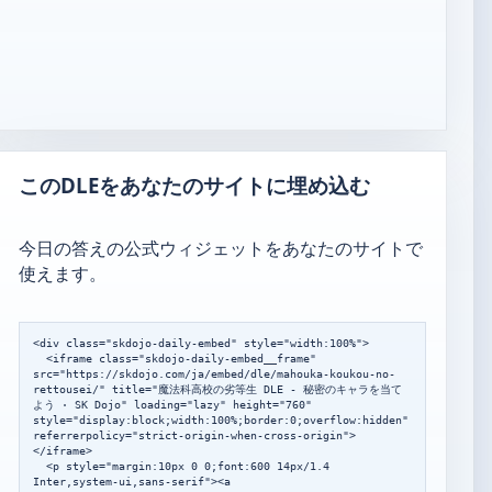
このDLEをあなたのサイトに埋め込む
今日の答えの公式ウィジェットをあなたのサイトで
使えます。
<div class="skdojo-daily-embed" style="width:100%">

  <iframe class="skdojo-daily-embed__frame" 
src="https://skdojo.com/ja/embed/dle/mahouka-koukou-no-
rettousei/" title="魔法科高校の劣等生 DLE - 秘密のキャラを当て
よう · SK Dojo" loading="lazy" height="760" 
style="display:block;width:100%;border:0;overflow:hidden" 
referrerpolicy="strict-origin-when-cross-origin">
</iframe>

  <p style="margin:10px 0 0;font:600 14px/1.4 
Inter,system-ui,sans-serif"><a 