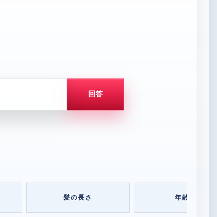
回答
髪の長さ
年齢帯