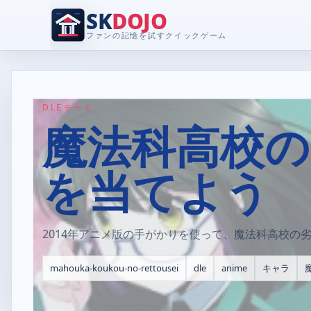
SK
DOJO
ファンの記憶を試すクイックゲーム
DLEモード
魔法科高校の劣
を当てよう
2014年アニメ版の手がかりを使って、魔法科高校の
mahouka-koukou-no-rettousei
dle
anime
キャラ