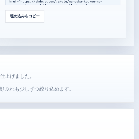
href="https://skdojo.com/ja/dle/mahouka-koukou-no-
rettousei/?mode=daily" target="_blank" rel="noopener 
noreferrer">SK Dojo のほかのゲームモードを見る</a></p>

</div>

埋め込みをコピー
<script>

window.addEventListener("message",function(event){

  var data=event.data;

  if(!data||data.type!=="skdojo-embed-
resize"||!data.height){return;}

  var frames=document.querySelectorAll(".skdojo-daily-
embed__frame");

  frames.forEach(function(frame){

    if(frame.contentWindow===event.source){

frame.style.height=Math.max(560,Math.min(1400,Number(data
.height)||760))+"px";

    }

に仕上げました。
  });

});

</script>
顔ぶれも少しずつ絞り込めます。