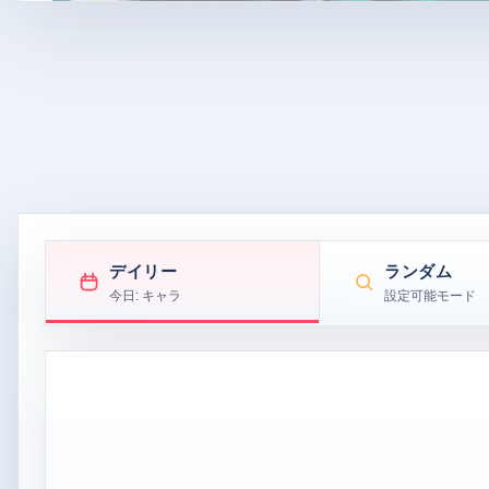
デイリー
ランダム
今日: キャラ
設定可能モード