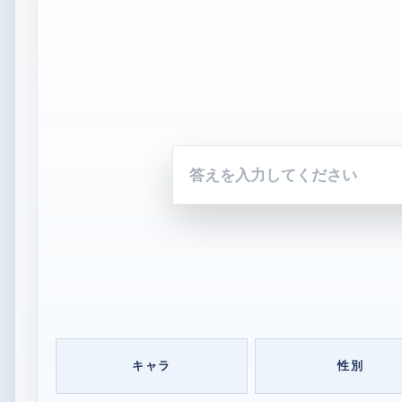
答
え
を
入
力
し
て
く
だ
さ
い
キャラ
性別