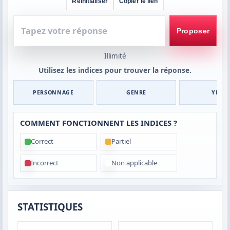
Réinitialiser
Copier le lien
Tapez
votre
Proposer
réponse
Illimité
Utilisez les indices pour trouver la réponse.
PERSONNAGE
GENRE
YEUX
COMMENT FONCTIONNENT LES INDICES ?
Correct
Partiel
Incorrect
Non applicable
STATISTIQUES