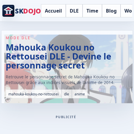
SK
DOJO
Accueil
DLE
Time
Blog
Wor
MODE DLE
Mahouka Koukou no
Rettousei DLE - Devine le
personnage secret
Retrouve le personnage secret de Mahouka Koukou no
Rettousei grâce aux indices visuels de l’anime de 2014.
mahouka-koukou-no-rettousei
dle
anime
PUBLICITÉ