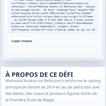
src="https://skdojo.com/fr/embed/dle/mahouka-koukou-no-
rettousei/" title="Mahouka Koukou no Rettousei DLE - Devine 
le personnage secret · SK Dojo" loading="lazy" height="760" 
style="display:block;width:100%;border:0;overflow:hidden" 
referrerpolicy="strict-origin-when-cross-origin"></iframe>

  <p style="margin:10px 0 0;font:600 14px/1.4 Inter,system-
ui,sans-serif"><a href="https://skdojo.com/fr/dle/mahouka-
koukou-no-rettousei/?mode=daily" target="_blank" 
rel="noopener noreferrer">Voir d’autres modes de jeu sur SK 
Dojo</a></p>

</div>

<script>

Copier l’embed
window.addEventListener("message",function(event){

  var data=event.data;

  if(!data||data.type!=="skdojo-embed-
resize"||!data.height){return;}

  var frames=document.querySelectorAll(".skdojo-daily-
embed__frame");

  frames.forEach(function(frame){

    if(frame.contentWindow===event.source){

À PROPOS DE CE DÉFI
frame.style.height=Math.max(560,Math.min(1400,Number(data.h
eight)||760))+"px";

Mahouka Koukou no Rettousei transforme le casting
    }

  });

principal de l’anime de 2014 en jeu de déduction avec
});

</script>
des élèves, des rivaux et plusieurs figures fortes de
la Première École de Magie.